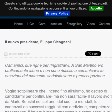
Questo sito utilizza cookie tecnici e cookie di profilazione di terze parti.
Continuando la navigazione acconsenti al loro utilizzo.
Accetto
Privacy Policy
Home
Il Gis
Gare
Iscrizioni
Fotogallery
Video
Contatti
Il nuovo presidente, Filippo Cicognani
05/03/2013 19:35
Cari amici, due righe per ringraziarvi. A San Martino ero
praticamente afono e non sono riuscito a comunicarvi le
emozioni del momento: soddisfazione e preoccupazione.
Voglio sottolineare che, incerto fino all'ultimo, ho deciso di
candidarmi per continuare- ma non sarà facile- il lavoro svol
da Mario Sensini nei sei anni dei suoi tre mendati, tutti
cadenzati da successi raggiunti con dedizione, competenza 
trasparenza. Il lavoro è stato impegnativo e complesso- due