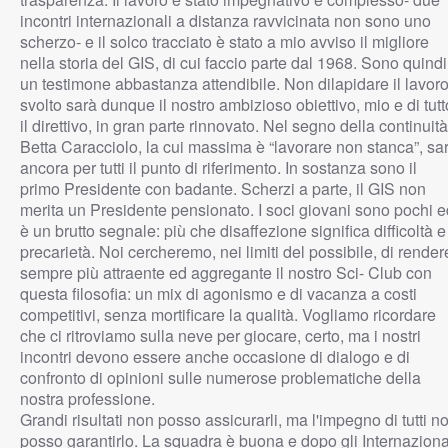
incontri internazionali a distanza ravvicinata non sono uno
scherzo- e il solco tracciato è stato a mio avviso il migliore
nella storia del GIS, di cui faccio parte dal 1968. Sono quindi
un testimone abbastanza attendibile. Non dilapidare il lavor
svolto sarà dunque il nostro ambizioso obiettivo, mio e di tutt
il direttivo, in gran parte rinnovato. Nel segno della continuità
Betta Caracciolo, la cui massima è “lavorare non stanca”, sa
ancora per tutti il punto di riferimento. In sostanza sono il
primo Presidente con badante. Scherzi a parte, il GIS non
merita un Presidente pensionato. I soci giovani sono pochi e
è un brutto segnale: più che disaffezione significa difficoltà e
precarietà. Noi cercheremo, nei limiti del possibile, di render
sempre più attraente ed aggregante il nostro Sci- Club con
questa filosofia: un mix di agonismo e di vacanza a costi
competitivi, senza mortificare la qualità. Vogliamo ricordare
che ci ritroviamo sulla neve per giocare, certo, ma i nostri
incontri devono essere anche occasione di dialogo e di
confronto di opinioni sulle numerose problematiche della
nostra professione.
Grandi risultati non posso assicurarli, ma l'impegno di tutti no
posso garantirlo. La squadra è buona e dopo gli Internaziona