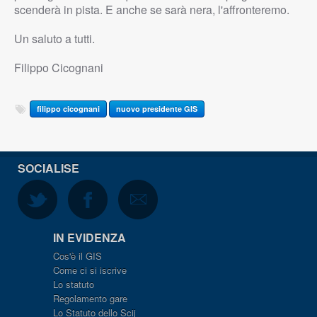
scenderà in pista. E anche se sarà nera, l'affronteremo.
Un saluto a tutti.
Filippo Cicognani
filippo cicognani
nuovo presidente GIS
SOCIALISE
IN EVIDENZA
Cos'è il GIS
Come ci si iscrive
Lo statuto
Regolamento gare
Lo Statuto dello Scij