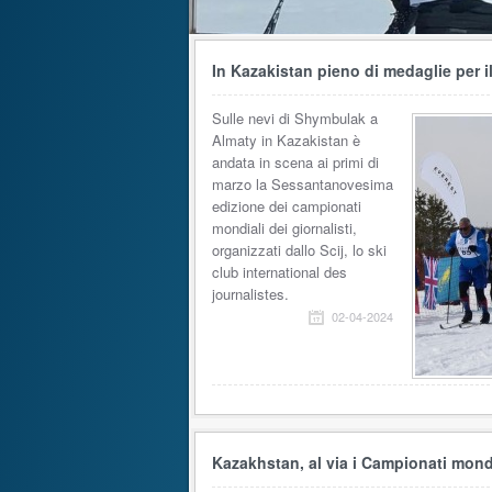
In Kazakistan pieno di medaglie per i
Sulle nevi di Shymbulak a
Almaty in Kazakistan è
andata in scena ai primi di
marzo la Sessantanovesima
edizione dei campionati
mondiali dei giornalisti,
organizzati dallo Scij, lo ski
club international des
journalistes.
02-04-2024
Kazakhstan, al via i Campionati mondia