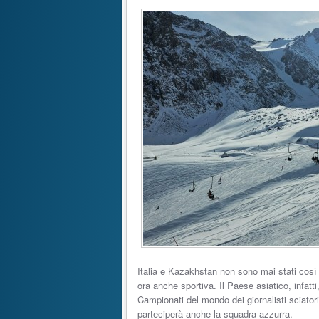
Italia e Kazakhstan non sono mai stati così 
ora anche sportiva. Il Paese asiatico, infatt
Campionati del mondo dei giornalisti sciatori
parteciperà anche la squadra azzurra.