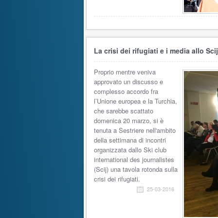
La crisi dei rifugiati e i media allo Sci
Proprio mentre veniva
approvato un discusso e
complesso accordo fra
l’Unione europea e la Turchia,
che sarebbe scattato
domenica 20 marzo, si è
tenuta a Sestriere nell'ambito
della settimana di incontri
organizzata dallo Ski club
international des journalistes
(Scij) una tavola rotonda sulla
crisi dei rifugiati.
25-03-2016