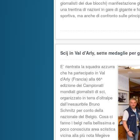
giornalisti dei due blocchi) manifestazione g
una trentina di nazioni in gare di gigante 
sportiva, ma anche di confronto sulle princip
Scij in Val d'Arly, sette medaglie per g
E’ rientrata la squadra azzurra
che ha partecipato in Val
d’Arly (Francia) alla 66^
edizione dei Campionati
mondiali giornalisti di sci,
organizzato in terra d’oltralpe
dall’inesauribile Bruno
Schmitz per conto della
nazionale del Belgio. Cosa ci
fanno i belgi nella bellissima e
poco conosciuta area sciistica
vicina alla più nota Megève