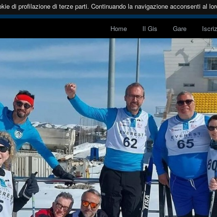
kie di profilazione di terze parti. Continuando la navigazione acconsenti al loro
Home
Il Gis
Gare
Iscri