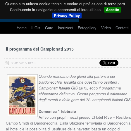
Questo sito utilizza cookie tecnici e cookie di profilazione di terze parti.
Continuando la navigazione acconsenti al loro utilizzo.
Accetto
Privacy Policy
Home
Il Gis
Gare
Iscrizioni
Fotogallery
Video
Contatti
Il programma dei Campionati 2015
30/01/2015 18:13
Quando mancano due giorni alla partenza per
Bardonecchia, località che quest'anno ospiterà i
Campionati Italiani GIS 2015, ecco il programma,
abbastanza definitivo. Giorno per giorno il calendario
degli eventi e delle gare dei 72. campionati italiani GIS
Domenica 1 febbraio
Arrivo con propri mezzi presso L'Hotel Rive – Residen
Campo Smith di Bardonecchia. Dalla Stazione ferroviaria di Bardonecchia
all'hotel c'è la possibilità di usufruire della navetta: basta un colpo di