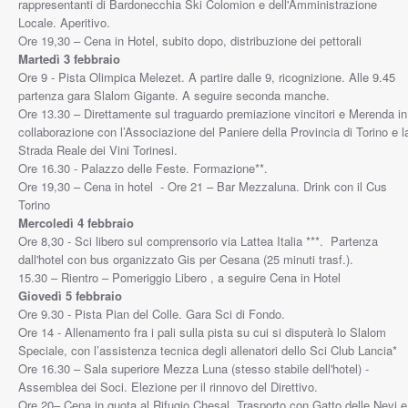
rappresentanti di Bardonecchia Ski Colomion e dell'Amministrazione
Locale. Aperitivo.
Ore 19,30 – Cena in Hotel, subito dopo, distribuzione dei pettorali
Martedì 3 febbraio
Ore 9 - Pista Olimpica Melezet. A partire dalle 9, ricognizione. Alle 9.45
partenza gara Slalom Gigante. A seguire seconda manche.
Ore 13.30 – Direttamente sul traguardo premiazione vincitori e Merenda in
collaborazione con l’Associazione del Paniere della Provincia di Torino e l
Strada Reale dei Vini Torinesi.
Ore 16.30 - Palazzo delle Feste. Formazione**.
Ore 19,30 – Cena in hotel - Ore 21 – Bar Mezzaluna. Drink con il Cus
Torino
Mercoledì 4 febbraio
Ore 8,30 - Sci libero sul comprensorio via Lattea Italia ***. Partenza
dall'hotel con bus organizzato Gis per Cesana (25 minuti trasf.).
15.30 – Rientro – Pomeriggio Libero , a seguire Cena in Hotel
Giovedì 5 febbraio
Ore 9.30 - Pista Pian del Colle. Gara Sci di Fondo.
Ore 14 - Allenamento fra i pali sulla pista su cui si disputerà lo Slalom
Speciale, con l’assistenza tecnica degli allenatori dello Sci Club Lancia*
Ore 16.30 – Sala superiore Mezza Luna (stesso stabile dell'hotel) -
Assemblea dei Soci. Elezione per il rinnovo del Direttivo.
Ore 20– Cena in quota al Rifugio Chesal. Trasporto con Gatto delle Nevi e