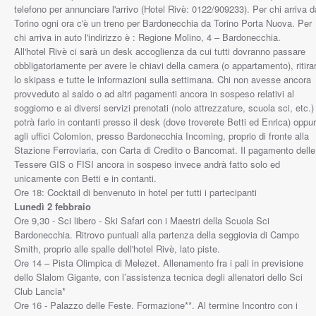
telefono per annunciare l'arrivo (Hotel Rivè: 0122/909233). Per chi arriva d
Torino ogni ora c'è un treno per Bardonecchia da Torino Porta Nuova. Per
chi arriva in auto l'indirizzo è : Regione Molino, 4 – Bardonecchia.
All'hotel Rivè ci sarà un desk accoglienza da cui tutti dovranno passare
obbligatoriamente per avere le chiavi della camera (o appartamento), ritira
lo skipass e tutte le informazioni sulla settimana. Chi non avesse ancora
provveduto al saldo o ad altri pagamenti ancora in sospeso relativi al
soggiorno e ai diversi servizi prenotati (nolo attrezzature, scuola sci, etc.)
potrà farlo in contanti presso il desk (dove troverete Betti ed Enrica) oppu
agli uffici Colomion, presso Bardonecchia Incoming, proprio di fronte alla
Stazione Ferroviaria, con Carta di Credito o Bancomat. Il pagamento delle
Tessere GIS o FISI ancora in sospeso invece andrà fatto solo ed
unicamente con Betti e in contanti.
Ore 18: Cocktail di benvenuto in hotel per tutti i partecipanti
Lunedì 2 febbraio
Ore 9,30 - Sci libero - Ski Safari con i Maestri della Scuola Sci
Bardonecchia. Ritrovo puntuali alla partenza della seggiovia di Campo
Smith, proprio alle spalle dell'hotel Rivè, lato piste.
Ore 14 – Pista Olimpica di Melezet. Allenamento fra i pali in previsione
dello Slalom Gigante, con l’assistenza tecnica degli allenatori dello Sci
Club Lancia*
Ore 16 - Palazzo delle Feste. Formazione**. Al termine Incontro con i