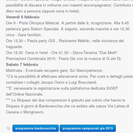
possibilità di discesa in notturna con maestri accompagnatori. Contributo 
dieci euro a persona (oppure cena in hotel).
Venerdì 6 febbraio
Ore 9 - Pista Olimpica Melezet. A partire dalle 9, ricognizione. Alle 9.45
partenza gara Slalom Speciale. A seguire, seconda manche e ore 12.30
circa - Gara familiari.
Ore 13,30 – Pasta party GIS , Ristorante Waikiki, nelle vicinanze del
traguardo.
Ore 19,30 Cena in hotel - Ore 21.30 – Disco-Taverna "Due Merli".
Premiazioni Combinata 2015. Festa Gis con la musica di G-Jet Dj.
Sabato 7 febbraio
Mattinata - Eventuale recupero gare; Sci libero/partenze.
*C’è la possibilità di effettuare allenamenti extra. Per costi e dettagli potet
contattare i colleghi Jacopo Orsini e Luigi Brecciaroli.
**E’ necessaria la registrazione sulla piattaforma dedicata SIGEF
dell’Ordine Nazionale.
*** Lo Skipass dei due comprensori è gratuito per coloro che hanno lo
Skipass 6 giorni di Bardonecchia che va esibito alle casse Via Lattea di
Cesana o Monginevro.
programma bardonecchia
programma campionati gis 2015