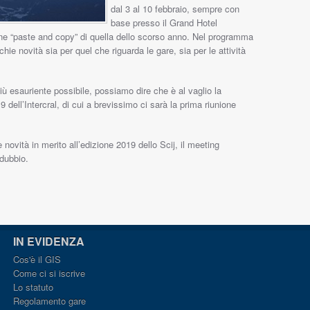
dal 3 al 10 febbraio, sempre con
base presso il Grand Hotel
ne “paste and copy” di quella dello scorso anno. Nel programma
ie novità sia per quel che riguarda le gare, sia per le attività
ù esauriente possibile, possiamo dire che è al vaglio la
9 dell’Intercral, di cui a brevissimo ci sarà la prima riunione
 novità in merito all’edizione 2019 dello Scij, il meeting
 dubbio.
IN EVIDENZA
Cos'è il GIS
Come ci si iscrive
Lo statuto
Regolamento gare