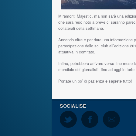
Miramonti Majestic, ma non sarà una edizio
che sarà reso noto a breve ci saranno parecch
collaterali della settimana.
Andando oltre e per dare una informazione pi
partecipazione dello sci club all’edizione 201
attuativa in comitato.
Infine, potrebbero arrivare verso fine mese le
mondiale dei giornalisti, fino ad oggi in forte
Portate un po’ di pazienza e saprete tutto!
SOCIALISE