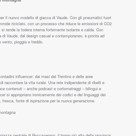
per il nuovo modello di giacca di Vaude. Con gli pneumatici fuori
ammide riciclato, con un processo che riduce le emissioni di CO2
et si rende la fodera interna fortemente isolante e calda. Con
cca di Vaude, dal design casual e contemporaneo, è pronta ad
 vento, pioggia e freddo.
ntadini influencer: dai masi del Trentino e delle aree
raccontare la vita rurale. Una rete indipendente di ribelli e
oduce contenuti – anche podcast e cortometraggi – bilingui e
cer si appropriano ironicamente dei codici e dei linguaggi dei
fresca, fonte di ispirazione per la nuova generazione.
 montagna
 piazza centrale di Roccaverano, il borgo più alto della provincia