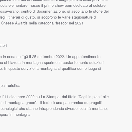
 scuola elementare, nasce il primo showroom dedicato al celebre
ccaverano, centro di documentazione, si ascoltano le storie dei
egli itinerari di gusto, si scoprono le varie stagionature di
ian Cheese Awards nella categoria “fresco” nel 2021.
atori
to in onda su Tg3 il 25 settembre 2022. Un approfondimento
ome chi lavora in montagna sperimenti costantemente soluzioni
le. In questo servizio la montagna si qualifica come luogo di
pa Turistica
o l’11 dicembre 2022 su La Stampa, dal titolo “Dagli impianti alle
tuosi di montagna green”. Il testo è una panoramica su progetti
 e tecnologici che stanno intraprendendo diverse località montane,
 opera in montagna.