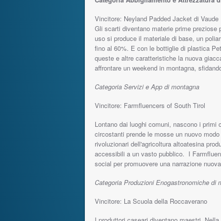
Vincitore: Neyland Padded Jacket di Vaude
Gli scarti diventano materie prime preziose 
uso si produce il materiale di base, un poli
fino al 60%. E con le bottiglie di plastica P
queste e altre caratteristiche la nuova gia
affrontare un weekend in montagna, sfidando
Categoria Servizi e App di montagna
Vincitore: Farmfluencers of South Tirol
Lontano dai luoghi comuni, nascono i primi co
circostanti prende le mosse un nuovo modo di 
rivoluzionari dell'agricoltura altoatesina pr
accessibili a un vasto pubblico. I Farmfluen
social per promuovere una narrazione nuova, 
Categoria Produzioni Enogastronomiche di
Vincitore: La Scuola della Roccaverano
I produttori caseari diventano maestri. Nella