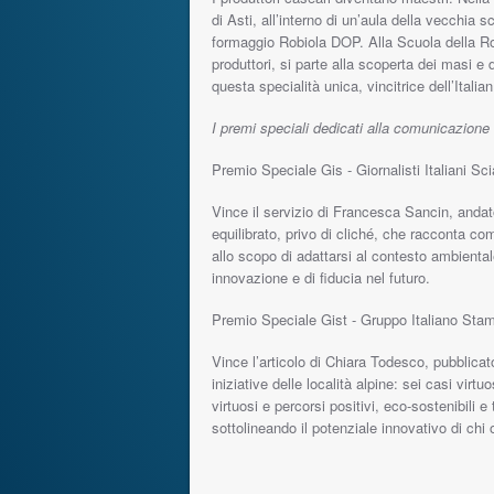
di Asti, all’interno di un’aula della vecchia
formaggio Robiola DOP. Alla Scuola della Ro
produttori, si parte alla scoperta dei masi e d
questa specialità unica, vincitrice dell’Ital
I premi speciali dedicati alla comunicazione
Premio Speciale Gis - Giornalisti Italiani Sci
Vince il servizio di Francesca Sancin, anda
equilibrato, privo di cliché, che racconta c
allo scopo di adattarsi al contesto ambienta
innovazione e di fiducia nel futuro.
Premio Speciale Gist - Gruppo Italiano Stam
Vince l’articolo di Chiara Todesco, pubblicat
iniziative delle località alpine: sei casi vir
virtuosi e percorsi positivi, eco-sostenibili
sottolineando il potenziale innovativo di chi