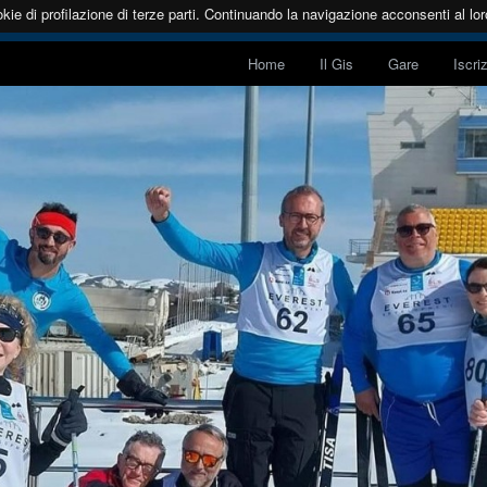
kie di profilazione di terze parti. Continuando la navigazione acconsenti al loro
Home
Il Gis
Gare
Iscri