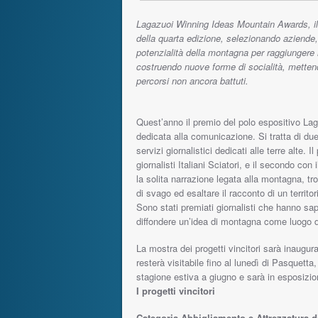
Lagazuoi Winning Ideas Mountain Awards, il p
della quarta edizione, selezionando aziende,
potenzialità della montagna per raggiungere 
costruendo nuove forme di socialità, mettend
percorsi non ancora battuti.
Quest’anno il premio del polo espositivo Lag
dedicata alla comunicazione. Si tratta di du
servizi giornalistici dedicati alle terre alte.
giornalisti Italiani Sciatori, e il secondo co
la solita narrazione legata alla montagna, tr
di svago ed esaltare il racconto di un territ
Sono stati premiati giornalisti che hanno sap
diffondere un’idea di montagna come luogo d
La mostra dei progetti vincitori sarà inaugu
resterà visitabile fino al lunedì di Pasquetta,
stagione estiva a giugno e sarà in esposizi
I progetti vincitori
Categoria Abbigliamento e Attrezzatura 