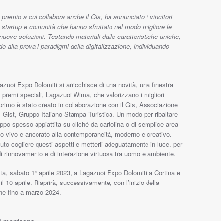
remio a cui collabora anche il Gis, ha annunciato i vincitori
 startup e comunità che hanno sfruttato nel modo migliore le
nuove soluzioni. Testando materiali dalle caratteristiche uniche,
o alla prova i paradigmi della digitalizzazione, individuando
azuoi Expo Dolomiti si arricchisce di una novità, una finestra
e premi speciali, Lagazuoi Wima, che valorizzano i migliori
 Il primo è stato creato in collaborazione con il Gis, Associazione
n il Gist, Gruppo Italiano Stampa Turistica. Un modo per ribaltare
oppo spesso appiattita su cliché da cartolina o di semplice area
orio vivo e ancorato alla contemporaneità, moderno e creativo.
uto cogliere questi aspetti e metterli adeguatamente in luce, per
i rinnovamento e di interazione virtuosa tra uomo e ambiente.
rata, sabato 1° aprile 2023, a Lagazuoi Expo Dolomiti a Cortina e
 il 10 aprile. Riaprirà, successivamente, con l’inizio della
one fino a marzo 2024.
di montagna