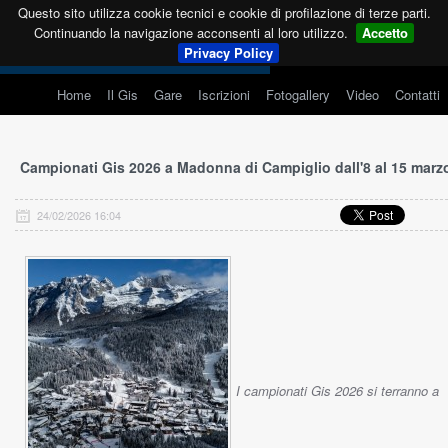
Questo sito utilizza cookie tecnici e cookie di profilazione di terze parti.
Continuando la navigazione acconsenti al loro utilizzo.
Accetto
Privacy Policy
Home
Il Gis
Gare
Iscrizioni
Fotogallery
Video
Contatti
Campionati Gis 2026 a Madonna di Campiglio dall'8 al 15 marz
24/02/2026 16:04
I campionati Gis 2026 si terranno a