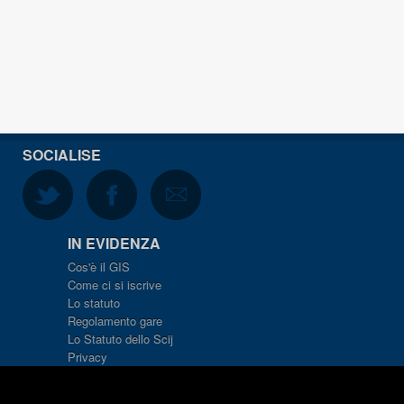
SOCIALISE
IN EVIDENZA
Cos'è il GIS
Come ci si iscrive
Lo statuto
Regolamento gare
Lo Statuto dello Scij
Privacy