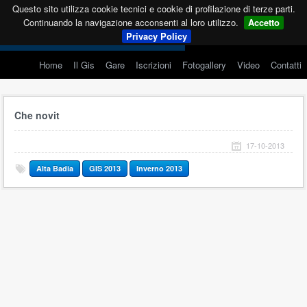
Questo sito utilizza cookie tecnici e cookie di profilazione di terze parti.
Continuando la navigazione acconsenti al loro utilizzo.
Accetto
Privacy Policy
Home
Il Gis
Gare
Iscrizioni
Fotogallery
Video
Contatti
Che novit
17-10-2013
Alta Badia
GIS 2013
Inverno 2013