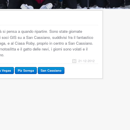
Sono state giornate
ià si pensa a quando ripartire.
i soci GIS su a San Cassiano, suddivisi fra il fantastico
ega, e al Ciasa Roby, proprio in centro a San Cassiano.
toslitta e il gatto delle nevi, i giorni sono volati e il
mo.
21-12-2012
s Vegas
Piz Sorega
San Cassiano