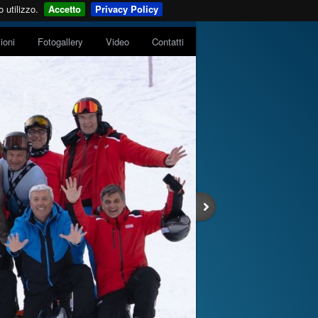
 utilizzo.
Accetto
Privacy Policy
zioni
Fotogallery
Video
Contatti