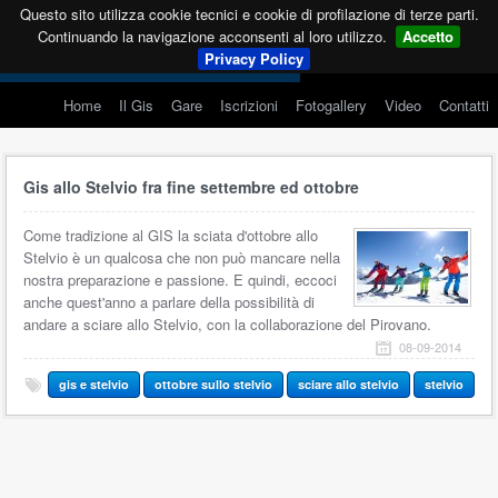
Questo sito utilizza cookie tecnici e cookie di profilazione di terze parti.
Continuando la navigazione acconsenti al loro utilizzo.
Accetto
Privacy Policy
Home
Il Gis
Gare
Iscrizioni
Fotogallery
Video
Contatti
Gis allo Stelvio fra fine settembre ed ottobre
Come tradizione al GIS la sciata d'ottobre allo
Stelvio è un qualcosa che non può mancare nella
nostra preparazione e passione. E quindi, eccoci
anche quest'anno a parlare della possibilità di
andare a sciare allo Stelvio, con la collaborazione del Pirovano.
08-09-2014
gis e stelvio
ottobre sullo stelvio
sciare allo stelvio
stelvio