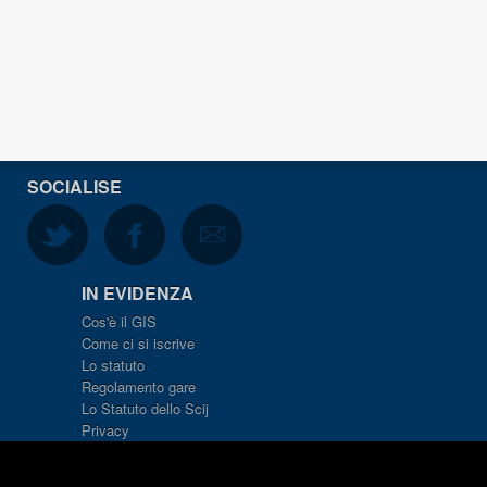
SOCIALISE
IN EVIDENZA
Cos'è il GIS
Come ci si iscrive
Lo statuto
Regolamento gare
Lo Statuto dello Scij
Privacy