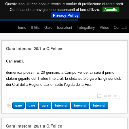
Questo sito utilizza cookie tecnici e cookie di profilazione di terze parti.
Continuando la navigazione acconsenti al loro utilizzo.
Accetto
Privacy Policy
Home
Il Gis
Gare
Iscrizioni
Fotogallery
Video
Contatti
Gara Intercral 20/1 a C.Felice
Cari amici,
domenica prossima, 20 gennaio, a Campo Felice, ci sarà il primo
slalom gigante del Trofeo Intercral, la sfida su più gare fra gli sci club
dei Cral della Regione Lazio, sotto l'egida della Fisi.
14-01-2013
gare
gare
gare
intercral
intercral
intercral
Gara Intercral 20/1 a C.Felice