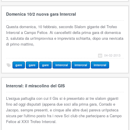
Domenica 10/2 nuova gara Intercral
Questa domenica, 10 febbraio, secondo Slalom gigante del Trofeo
Intercral a Campo Felice. Ai cancelletti della prima gara di domenica
3, salutata da un'improvvisa e imprevista schiarita, dopo una nevicata
di primo mattino,
04-02-2013
gare
gare
gare
intercral
intercral
intercral
Intercral: il miracolino del GIS
L'esigua pattuglia con cui il Gis si è presentato ai tre slalom giganti
fino ad oggi disputati (appena due soci alla prima gara, Corrado e
Jacopo, sempre presenti, e cinque alle altre due) pareva un'ipoteca
sicura per l'ultimo posto fra i nove Sci club che partecipano a Campo
Felice al XXII Trofeo Intercral.